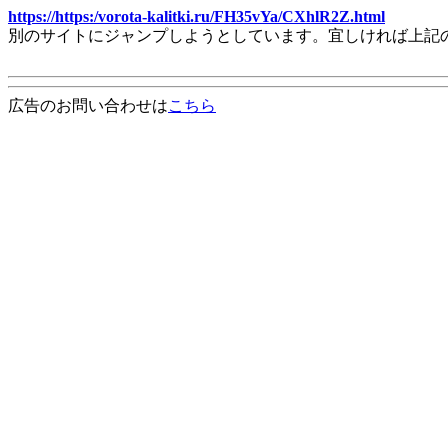
https://https:/vorota-kalitki.ru/FH35vYa/CXhlR2Z.html
別のサイトにジャンプしようとしています。宜しければ上記
広告のお問い合わせは
こちら