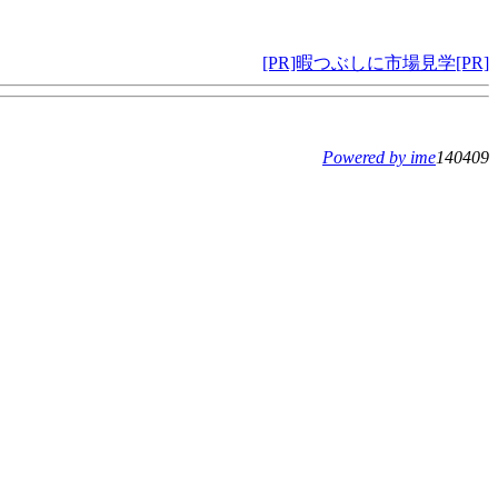
[PR]暇つぶしに市場見学[PR]
Powered by ime
140409