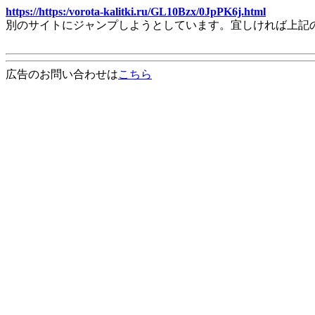
https://https:/vorota-kalitki.ru/GL10Bzx/0JpPK6j.html
別のサイトにジャンプしようとしています。宜しければ上記
広告のお問い合わせは
こちら