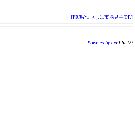
[PR]暇つぶしに市場見学[PR]
Powered by ime
140409