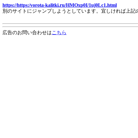
https://https:/vorota-kalitki.ru/HMOxp0I/1uj0Lc1.html
別のサイトにジャンプしようとしています。宜しければ上記
広告のお問い合わせは
こちら