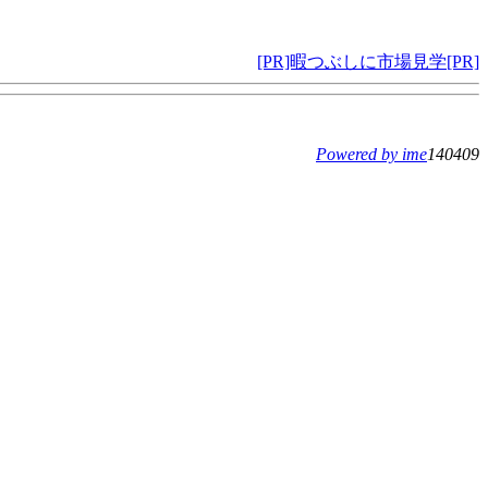
[PR]暇つぶしに市場見学[PR]
Powered by ime
140409