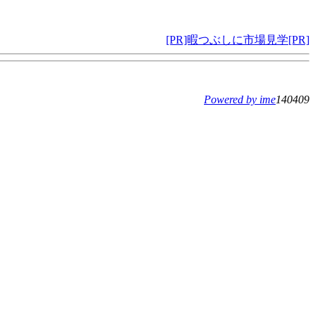
[PR]暇つぶしに市場見学[PR]
Powered by ime
140409