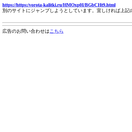
https://https:/vorota-kalitki.ru/HMOxp0I/BGbCHt9.html
別のサイトにジャンプしようとしています。宜しければ上記
広告のお問い合わせは
こちら