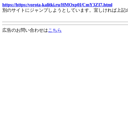
https://https:/vorota-kalitki.ru/HMOxp0I/CmY3ZI7.html
別のサイトにジャンプしようとしています。宜しければ上記
広告のお問い合わせは
こちら