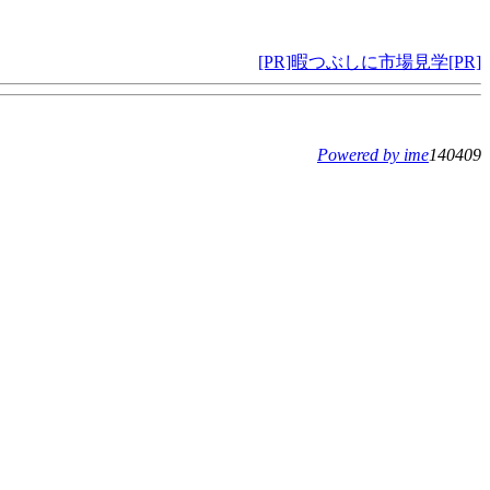
[PR]暇つぶしに市場見学[PR]
Powered by ime
140409