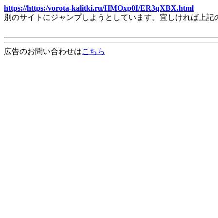
https://https:/vorota-kalitki.ru/HMOxp0I/ER3qXBX.html
別のサイトにジャンプしようとしています。宜しければ上記
広告のお問い合わせは
こちら