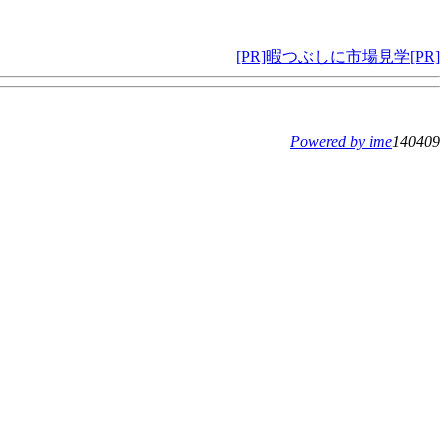
[PR]暇つぶしに市場見学[PR]
Powered by ime
140409