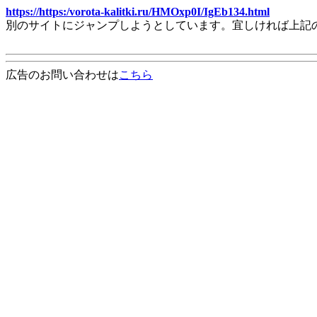
https://https:/vorota-kalitki.ru/HMOxp0I/IgEb134.html
別のサイトにジャンプしようとしています。宜しければ上記
広告のお問い合わせは
こちら