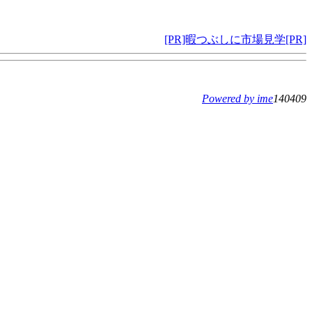
[PR]暇つぶしに市場見学[PR]
Powered by ime
140409