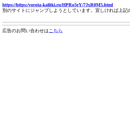
https://https:/vorota-kalitki.ru/HPRo5eY/7JxR0M5.html
別のサイトにジャンプしようとしています。宜しければ上記
広告のお問い合わせは
こちら