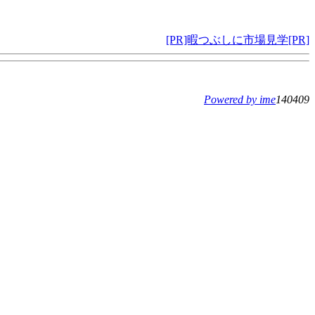
[PR]暇つぶしに市場見学[PR]
Powered by ime
140409