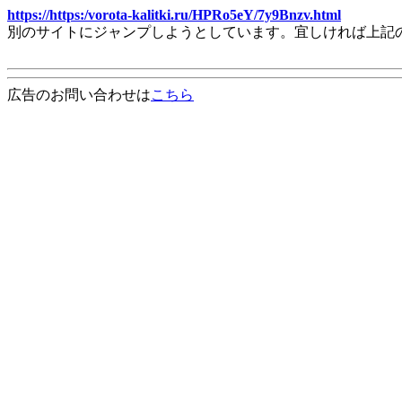
https://https:/vorota-kalitki.ru/HPRo5eY/7y9Bnzv.html
別のサイトにジャンプしようとしています。宜しければ上記
広告のお問い合わせは
こちら