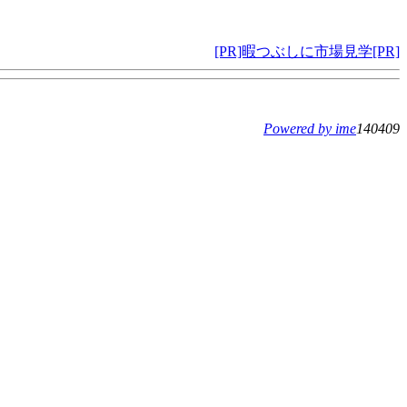
[PR]暇つぶしに市場見学[PR]
Powered by ime
140409