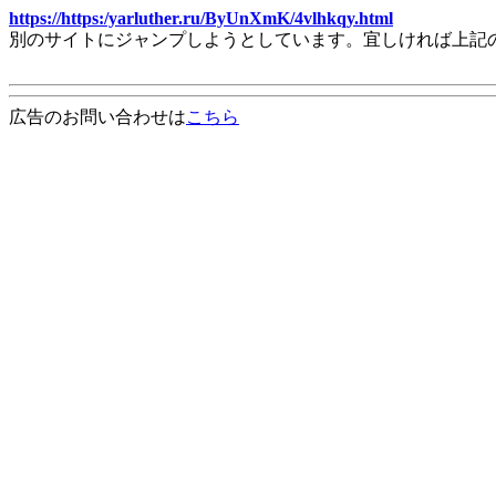
https://https:/yarluther.ru/ByUnXmK/4vlhkqy.html
別のサイトにジャンプしようとしています。宜しければ上記
広告のお問い合わせは
こちら