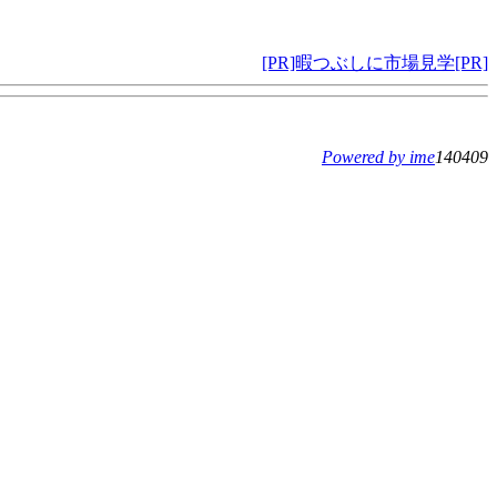
[PR]暇つぶしに市場見学[PR]
Powered by ime
140409