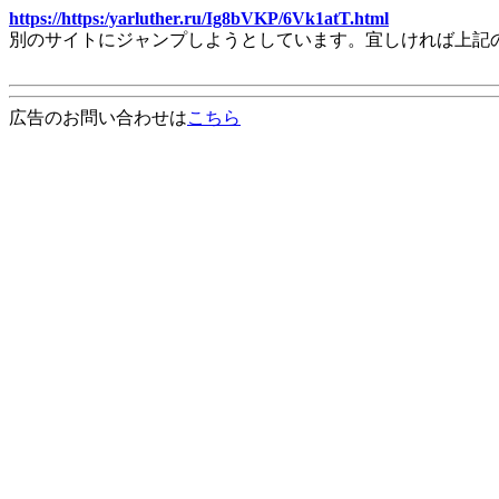
https://https:/yarluther.ru/Ig8bVKP/6Vk1atT.html
別のサイトにジャンプしようとしています。宜しければ上記
広告のお問い合わせは
こちら