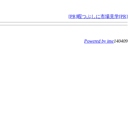
[PR]暇つぶしに市場見学[PR]
Powered by ime
140409