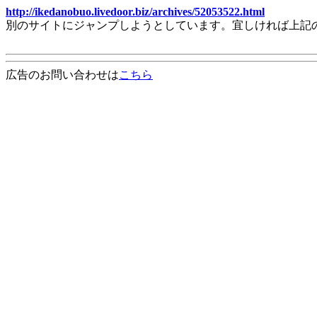
http://ikedanobuo.livedoor.biz/archives/52053522.html
別のサイトにジャンプしようとしています。宜しければ上記
広告のお問い合わせは
こちら