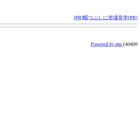
[PR]暇つぶしに市場見学[PR]
Powered by ime
140409