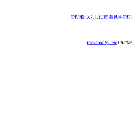
[PR]暇つぶしに市場見学[PR]
Powered by ime
140409