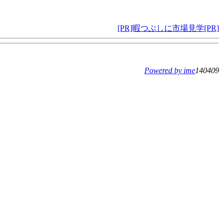
[PR]暇つぶしに市場見学[PR]
Powered by ime
140409