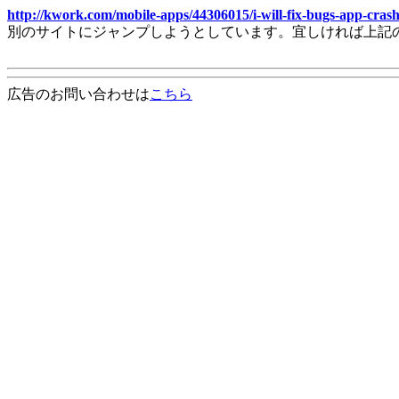
http://kwork.com/mobile-apps/44306015/i-will-fix-bugs-app-crash
別のサイトにジャンプしようとしています。宜しければ上記
広告のお問い合わせは
こちら