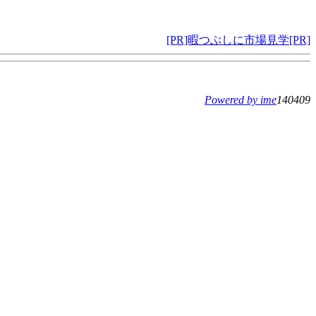
[PR]暇つぶしに市場見学[PR]
Powered by ime
140409