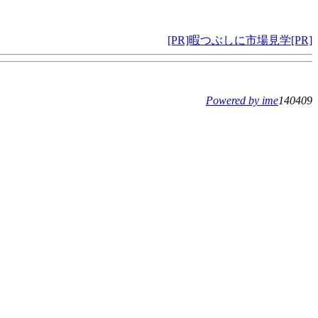
[PR]暇つぶしに市場見学[PR]
Powered by ime
140409