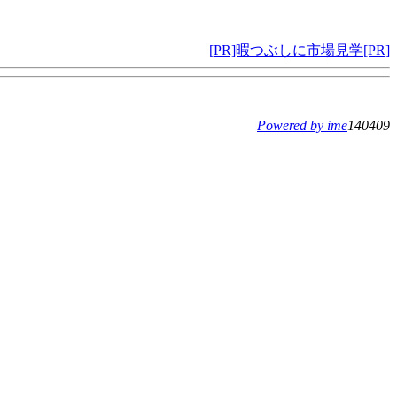
[PR]暇つぶしに市場見学[PR]
Powered by ime
140409