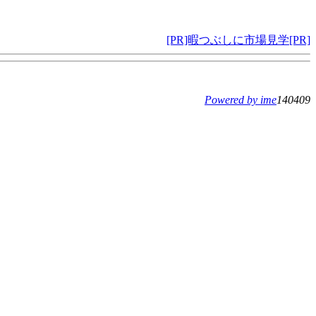
[PR]暇つぶしに市場見学[PR]
Powered by ime
140409