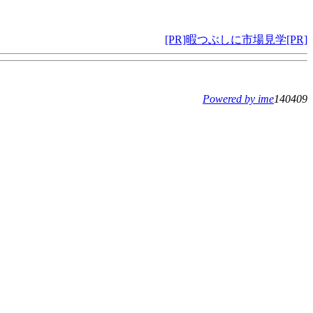
[PR]暇つぶしに市場見学[PR]
Powered by ime
140409