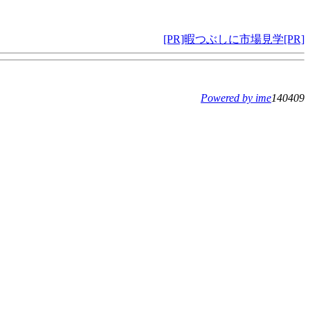
[PR]暇つぶしに市場見学[PR]
Powered by ime
140409