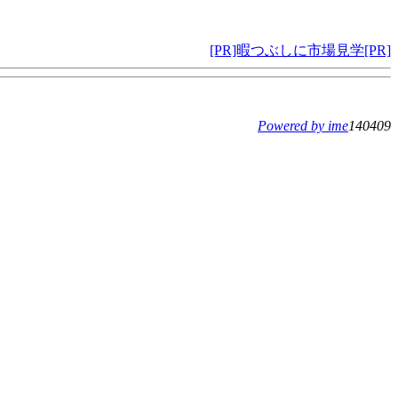
[PR]暇つぶしに市場見学[PR]
Powered by ime
140409