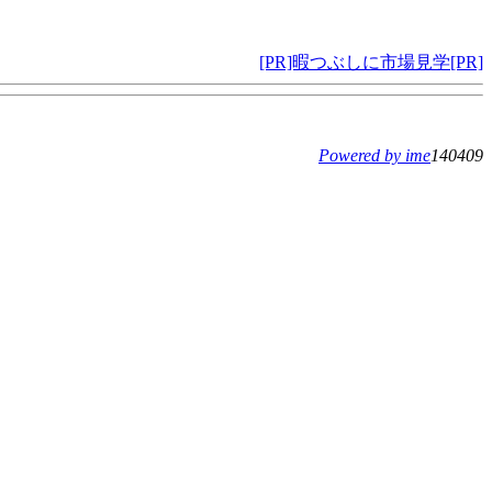
[PR]暇つぶしに市場見学[PR]
Powered by ime
140409