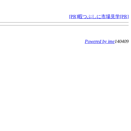
[PR]暇つぶしに市場見学[PR]
Powered by ime
140409