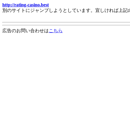
http://rating-casino.best
別のサイトにジャンプしようとしています。宜しければ上記
広告のお問い合わせは
こちら