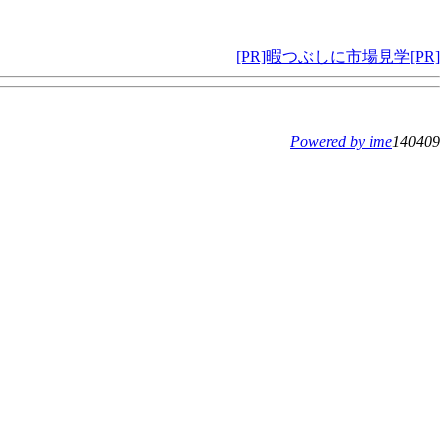
[PR]暇つぶしに市場見学[PR]
Powered by ime
140409