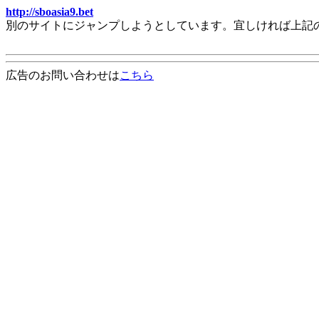
http://sboasia9.bet
別のサイトにジャンプしようとしています。宜しければ上記
広告のお問い合わせは
こちら