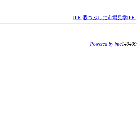
[PR]暇つぶしに市場見学[PR]
Powered by ime
140409