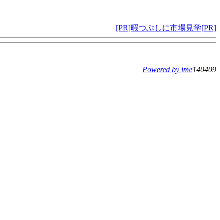
[PR]暇つぶしに市場見学[PR]
Powered by ime
140409