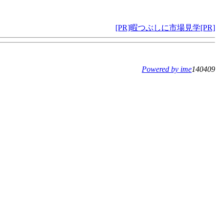
[PR]暇つぶしに市場見学[PR]
Powered by ime
140409