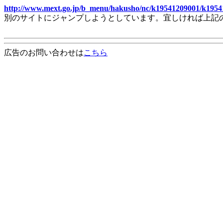
http://www.mext.go.jp/b_menu/hakusho/nc/k19541209001/k1954
別のサイトにジャンプしようとしています。宜しければ上記
広告のお問い合わせは
こちら