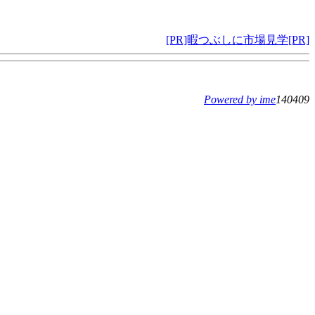
[PR]暇つぶしに市場見学[PR]
Powered by ime
140409